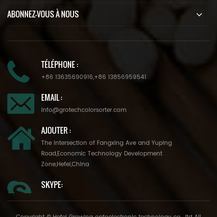
ABONNEZ-VOUS À NOUS
TÉLÉPHONE :
+86 13635690916
,
+86 13856959541
EMAIL :
info@grotechcolorsorter.com
AJOUTER :
The Intersection of Fangxing Ave and Yuping
Road,Economic Technology Development
Zone,Hefei,China
SKYPE: