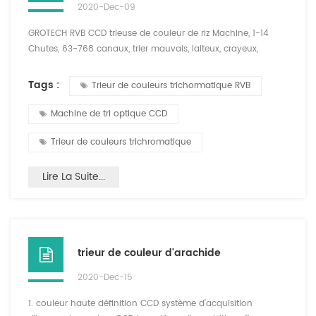
2020-Dec-09
GROTECH RVB CCD trieuse de couleur de riz Machine, 1-14
Chutes, 63-768 canaux, trier mauvais, laiteux, crayeux,
paddy, matières étrangères, disponibles pour le riz à grain
long, à grain rond, basmati, étuvé, blanc Applications.
Tags :
Trieur de couleurs trichormatique RVB
caractéristiques de notre RVB Trichormatic trieur de couleurs
: * Optique tri Avec haute résolution 4096 pixel CCD Caméra,
Machine de tri optique CCD
haute fiabilité Et lumière LED longue durée Sourc...
Trieur de couleurs trichromatique
Lire La Suite...
trieur de couleur d'arachide
2020-Dec-15
1. couleur haute définition CCD système d'acquisition