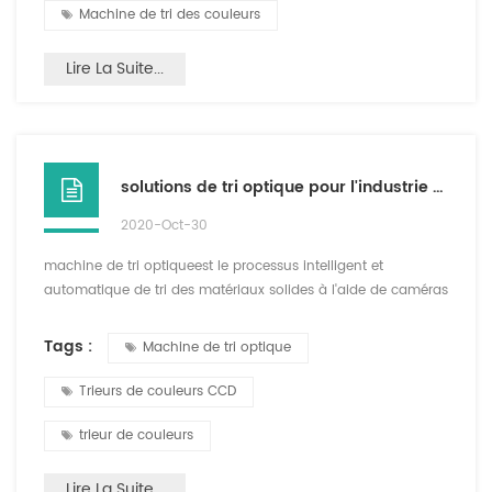
Machine de tri des couleurs
Lire La Suite...
solutions de tri optique pour l'industrie du café
2020-Oct-30
machine de tri optiqueest le processus intelligent et
automatique de tri des matériaux solides à l'aide de caméras
et d'éjecteurs. Notre connaissances approfondies dans le
domaine de la production de café combinées ses solutions
Tags :
Machine de tri optique
créatives proposent des processeurs de café les solutions
technologiques les plus avancées. Le la technologie de tri
Trieurs de couleurs CCD
optique aide les transformateurs de café à répondre au...
trieur de couleurs
Lire La Suite...