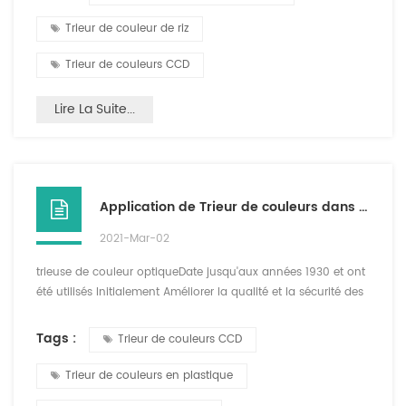
couleur selon la sortie quotidienne de la riz traitement. Dans
des circonstances normales, la capacité de traitement de
Trieur de couleur de riz
chaque canal est kg / heure. Si Un petit...
Trieur de couleurs CCD
Lire La Suite...
Application de Trieur de couleurs dans l'industrie plastique
2021-Mar-02
trieuse de couleur optiqueDate jusqu'aux années 1930 et ont
été utilisés Initialement Améliorer la qualité et la sécurité des
aliments Produits. la croissance du recyclage des animaux
de compagnie a ouvert la voie à leur utiliser dans
Tags :
Trieur de couleurs CCD
plastiques-premier Pour éliminer les couleurs vertes et autres
de l'animal de compagnie transparent dans des récipients
Trieur de couleurs en plastique
de boisson, puis pour éliminer le PVC et d'au...