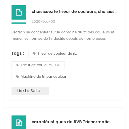
choisissez le trieur de couleurs, choisissez GroTech
2020-Dec-03
Grotech se concentrer sur le domaine du tri des couleurs et
mener les normes de l'industrie depuis de nombreuses
années créer un espace illimité, trier pour améliorer qualité.
Notre trieur de couleursanalyser chaque détail et sélectionner
Tags :
Trieur de couleur de riz
chaque matière première. un certain nombre d'innovation
technologique de brevet, mise en œuvre de haute qualité,
Trieur de couleurs CCD
industrie de tri intelligent nouvelle hauteur! E...
Machine de tri par couleur
Lire La Suite...
caractéristiques de RVB Trichormatic machine de tri de couleur