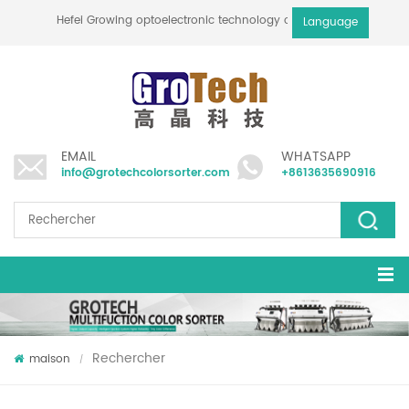
Hefei Growing optoelectronic technology co., ltd
Language
EMAIL
WHATSAPP
info@grotechcolorsorter.com
+8613635690916
Rechercher
maison
/