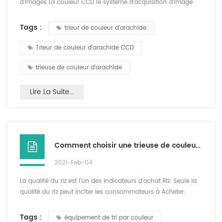
d'images La couleur CCD le système d'acquisition d'image
peut obtenir le rouge, le vert et le bleu données
d'information, ce qui permet à notre trieur de couleurs de
Tags :
trieur de couleur d'arachide
mieux répondre aux besoins des clients. La résolution
minimale de cette machine est de 0,15 mm et elle peut
Trieur de couleur d'arachide CCD
détecter avec précision les arachides avec des taches et de
la moisissur...
trieuse de couleur d'arachide
Lire La Suite...
Comment choisir une trieuse de couleur de riz
2021-Feb-04
La qualité du riz est l'un des indicateurs d'achat Riz. Seule la
qualité du riz peut inciter les consommateurs à Acheter.
Comment choisir un de haute qualité trieuse de couleur de
riz ? 1. Choisissez le modèle et la taille de la trieuse de
Tags :
équipement de tri par couleur