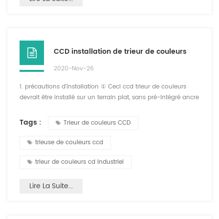
CCD installation de trieur de couleurs
2020-Nov-26
1. précautions d'installation ① Ceci ccd trieur de couleurs
devrait être installé sur un terrain plat, sans pré-intégré ancre
boulons. ②. Le ccd machine de tri couleur devrait être
installé dans une pièce isolée séparée (la climatisation est
Tags :
Trieur de couleurs CCD
recommandée), et devrait ne pas être installé dans des
endroits à basse température, haute température, humidité et
trieuse de couleurs ccd
poussiéreux ③. il devrait aucune vibration...
trieur de couleurs cd industriel
Lire La Suite...