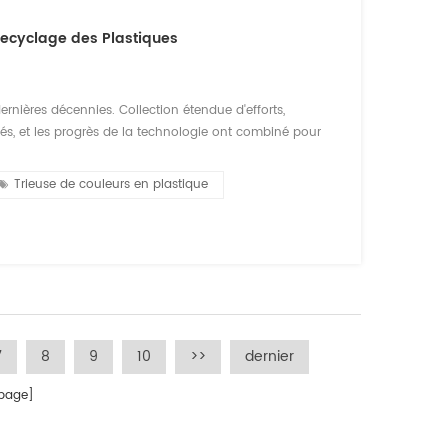
Recyclage des Plastiques
nières décennies. Collection étendue d'efforts,
és, et les progrès de la technologie ont combiné pour
chnologie de l'innovation couvre un large éventail de
Trieuse de couleurs en plastique
7
8
9
10
>>
dernier
age]