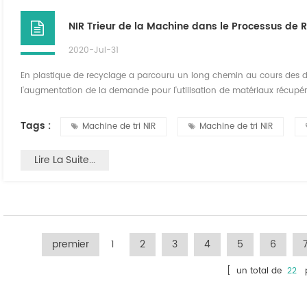
NIR Trieur de la Machine dans le Processus de 
2020-Jul-31
En plastique de recyclage a parcouru un long chemin au cours des der
l'augmentation de la demande pour l'utilisation de matériaux récupér
permettre une plus grande récupération des matériaux. Bien que la te
processus de broyage à travers la compos...
Tags :
Machine de tri NIR
Machine de tri NIR
Lire La Suite...
premier
1
2
3
4
5
6
[ un total de
22
p