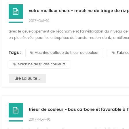
votre meilleur choix - machine de triage de riz 
2017-Oct-10
avec le développement de l'économie et l'amélioration du niveau de 
en plus élevée. pour les entreprises de transformation du riz, améliorer
et créer leurs propres marques sont également le seul moyen d'éviter d
fois pour répondre aux...
Tags :
Machine optique de trieur de couleur
Fabric
Machine de tri des couleurs
Lire La Suite...
trieur de couleur - bas carbone et favorable à
2017-Nov-10