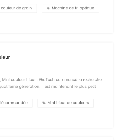
e couleur de grain
Machine de tri optique
uleur
r, Mini couleur trieur . GroTech commencé la recherche
quatrième génération. Il est maintenant le plus petit
cm, et son poids de seulement 36.5 kg. Bien que les
 télécommandée
Mini trieur de couleurs