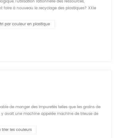
gique, l'utilisation rationnelle des ressources,
t faire à nouveau le recyclage des plastiques? XXIe
ue, le recyclage des plastiques que la séparation est
tri par couleur en plastique
apable de manger des impuretés telles que les grains de
 il y avait une machine appelée machine de trieuse de
eurs et formes, de sorte qu'il peut ainsi des impuretés.
trier les couleurs