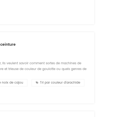
 ceinture
, ils veulent savoir comment sortes de machines de
ture et trieuse de couleur de goulotte ou quels genres de
maintenant je vais vous dire le principe de
e noix de cajou
Tri par couleur d'arachide