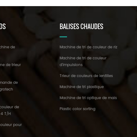
DS
BALISES CHAUDES
chine de
Machine de tri de couleur de riz
z
Machine de tri de couleur
ne de trieur
d'impulsions
Trieur de couleurs de lentilles
'amande de
Machine de tri plastique
 grotech
Machine de tri optique de maïs
couleur de
Plastic color sorting
3-4 T/H
couleur pour