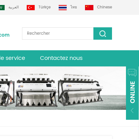
العربية
Türkçe
ไทย
Chinese
.com
de service
Contactez nous
urs grotech