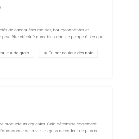
t
retés de cacahuètes moisies, bourgeonnantes et
r peut être effectué aussi bien dans le pelage à sec que
rachides frites, choisissez un bon effet. Après le tri des
couleur de grain
Tri par couleur des noix
 de producteurs agricoles. Cela détermine également
c l'abondance de la vie, les gens accordent de plus en
t de plus en plus strictes. La qualité de la nourriture est