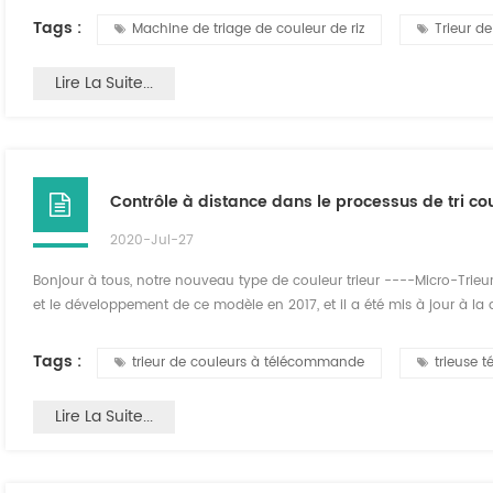
devenue ...
Tags :
Machine de triage de couleur de riz
Trieur d
Lire La Suite...
Contrôle à distance dans le processus de tri co
2020-Jul-27
Bonjour à tous, notre nouveau type de couleur trieur ----Micro-Trieu
et le développement de ce modèle en 2017, et il a été mis à jour à la 
couleur trieur partout dans le monde. Sa taille est de 62cm*62cm*28 
Micro-Trieur est petit, il a les ...
Tags :
trieur de couleurs à télécommande
trieuse
Lire La Suite...