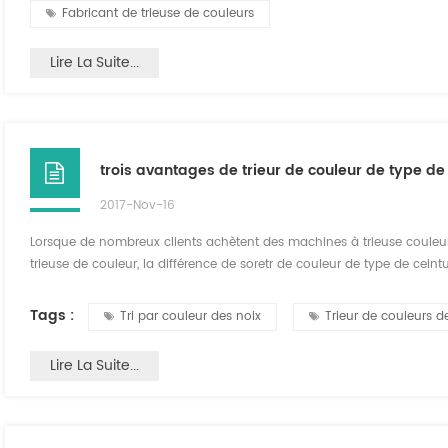
Fabricant de trieuse de couleurs
Lire La Suite...
trois avantages de trieur de couleur de type de
2017-Nov-16
Lorsque de nombreux clients achètent des machines à trieuse couleur
trieuse de couleur, la différence de soretr de couleur de type de cein
matériaux peuvent trier pour le classeur de type de ceinture de colo. 
fonctionnement et l'avantage du trieur d...
Tags :
Tri par couleur des noix
Trieur de couleurs d
Lire La Suite...