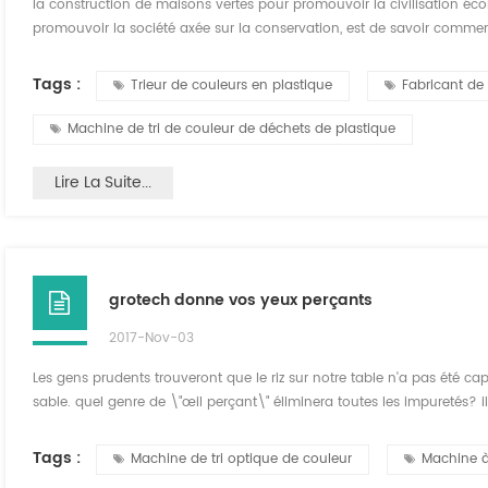
la construction de maisons vertes pour promouvoir la civilisation écolo
promouvoir la société axée sur la conservation, est de savoir commen
siècle est une nouvelle ère de l'innovation scientifique et technologiq
inséparable du trieur de couleur. p...
Tags :
Trieur de couleurs en plastique
Fabricant de 
Machine de tri de couleur de déchets de plastique
Lire La Suite...
grotech donne vos yeux perçants
2017-Nov-03
Les gens prudents trouveront que le riz sur notre table n'a pas été c
sable. quel genre de \"œil perçant\" éliminera toutes les impuretés?
couleur , qui peut simuler l'oeil humain pour identifier différentes coul
ccd est la technologie ...
Tags :
Machine de tri optique de couleur
Machine à 