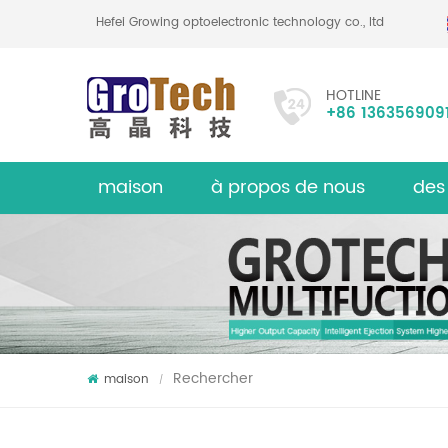
Hefei Growing optoelectronic technology co., ltd
HOTLINE
+86 136356909
maison
à propos de nous
des
Trieuse d
sur
Rechercher
maison
/