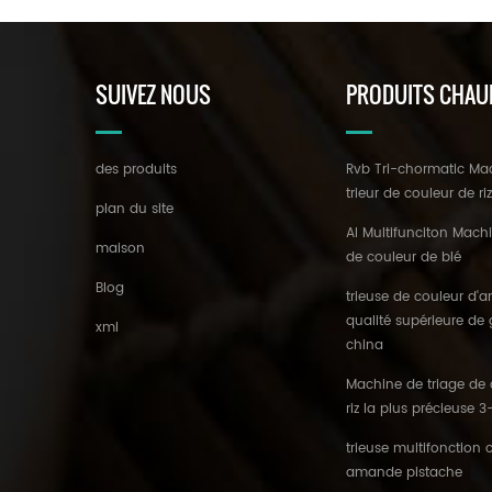
SUIVEZ NOUS
PRODUITS CHAU
des produits
Rvb Tri-chormatic Ma
trieur de couleur de ri
plan du site
AI Multifunciton Machi
maison
de couleur de blé
Blog
trieuse de couleur d
qualité supérieure de
xml
china
Machine de triage de 
riz la plus précieuse 
trieuse multifonction 
amande pistache