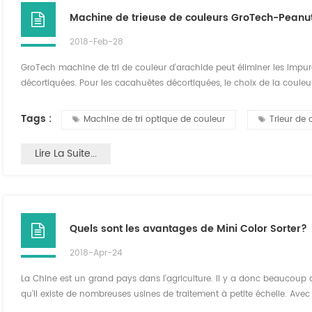
Machine de trieuse de couleurs GroTech-Peanu
2018-Feb-28
GroTech machine de tri de couleur d'arachide peut éliminer les impu
décortiquées. Pour les cacahuètes décortiquées, le choix de la couleu
dans le pelage humide. Sélection nette élevée, petits dégâts. Pour les a
arachides, ne nécessitant...
Tags :
Machine de tri optique de couleur
Trieur de 
Lire La Suite...
Quels sont les avantages de Mini Color Sorter?
2018-Apr-24
La Chine est un grand pays dans l'agriculture. Il y a donc beaucoup
qu'il existe de nombreuses usines de traitement à petite échelle. Ave
plus d'attention à la qualité de la vie et les exigences alimentaires son