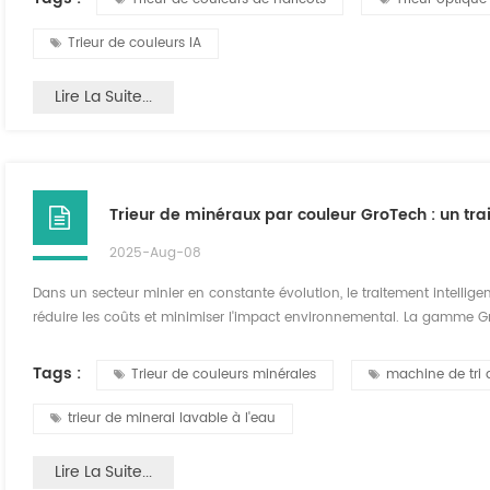
Trieur de couleurs IA
Lire La Suite...
Trieur de minéraux par couleur GroTech : un trai
2025-Aug-08
Dans un secteur minier en constante évolution, le traitement intelligen
réduire les coûts et minimiser l'impact environnemental. La gamme G
pour relever les défis du tri du minerai et offre des solutions de haut
d'applications, du sable de quartz...
Tags :
Trieur de couleurs minérales
machine de tri 
trieur de minerai lavable à l'eau
Lire La Suite...