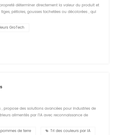
propreté déterminer directement la valeur du produit et
iges, pétioles, gousses tachetées ou décolorées , qui
 Pour atteindre une précision accrue et une qualité
leurs GroTech
ps
s , propose des solutions avancées pour industries de
trieurs alimentés par l'IA avec reconnaissance de
uts tels que brunissement, taches vertes, taches
e pommes de terre
Tri des couleurs par IA