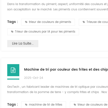
Dans la transformation du piment, aspect, uniformité des couleurs et 
son acceptation sur le marché. Les piments crus contiennent souvent t
ne peuvent pas être complètement éliminés en une seule étape de tri.
constante, GroTech présente le S...
Tags :
trieur de couleurs de piments
Trieuse de cou
Trieur de couleurs par IA pour les piments
Lire La Suite...
Machine de tri par couleur des frites et des chi
2025-Oct-24
GroTech , un fabricant leader de machines de tri optique par couleur
transformation de la pomme de terre - y compris frites et chips . Nos 
caméra haute définition détecter et supprimer avec précision les défa
sombres et les matières étrangères. Conç...
Tags :
machine de tri de frites
trieur de couleurs d