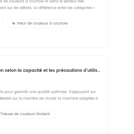
se de couleurs à courroie IA Dans le secteur très
nt sur les détails. La différence entre les catégories «
er efficacement les défauts sans endommager les
trieur de couleurs à courroie
Guide des trieuses de café par couleur : sélection selon la capacité et les précautions d’utilisation
ale pour garantir une qualité optimale. S'appuyant sur
détaillé sur la manière de choisir la machine adaptée à
e lors du processus de tri. I. Choisir la machine adaptée
Trieuse de couleurs Grotech