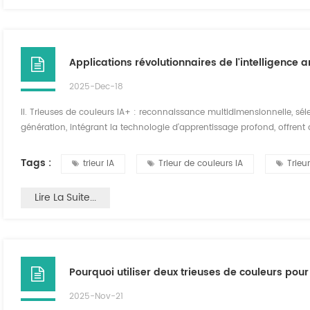
2025-Dec-18
II. Trieuses de couleurs IA+ : reconnaissance multidimensionnelle, sélec
génération, intégrant la technologie d'apprentissage profond, offrent 
avancées conservent non seulement la fonctionnalité de tri des coule
des modules de reconnaissance ...
Tags :
trieur IA
Trieur de couleurs IA
Trieu
Lire La Suite...
Pourquoi utiliser deux trieuses de couleurs pou
2025-Nov-21