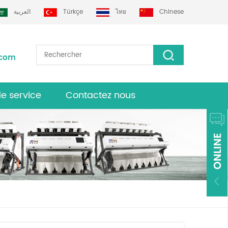
العربية
Türkçe
ไทย
Chinese
.com
de service
Contactez nous
urs grotech