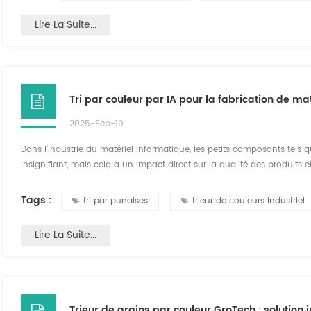
Lire La Suite...
2025-Sep-19
Dans l'industrie du matériel informatique, les petits composants tels qu
insignifiant, mais cela a un impact direct sur la qualité des produits et 
inefficace, sujet aux erreurs et coûteux. Grâce à une technologie ava
couleurs GroTech offre...
Tags :
tri par punaises
trieur de couleurs industriel
Lire La Suite...