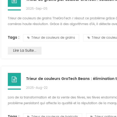
2025-Sep-05
Trieur de couleurs de grains TheGroTech r résout ce problème grâce à l
caméras haute résolution. Grâce à des algorithmes d'IA, il détecte avec
particules étrangères, garantissant ainsi la livraison de grains propre
capacités Trieur de cou...
Tags :
Trieur de couleurs de grains
Trieur de couleu
Lire La Suite...
2025-Aug-22
Lors de la transformation et de la vente des fèves, les fèves endomma
problème persistant qui affecte la qualité et la réputation de la marq
confiance des consommateurs, mais elles peuvent également comprome
Comment les producteurs peuvent-ils él...
Tags :
Trieur de couleurs de haricots
Trieur optique