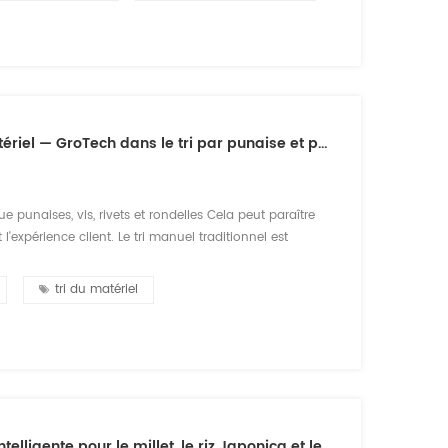
Tri par couleur par IA pour la fabrication de matériel — GroTech dans le tri par punaise et petit matériel
e punaises, vis, rivets et rondelles Cela peut paraître
l'expérience client. Le tri manuel traditionnel est
ncée d'imagerie et de reconnaissance par IA, Trieur de
tri du matériel
Trieur de grains par couleur GroTech : solution intelligente pour le millet, le riz Japonica et le riz gluant