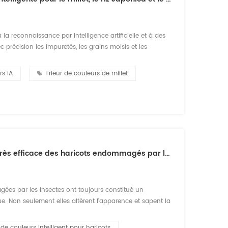
a reconnaissance par intelligence artificielle et à des
 précision les impuretés, les grains moisis et les
s et de haute qualité. Plusieurs modèles pour différentes
rs IA
Trieur de couleurs de millet
Trieur de couleurs GroTech Beans : élimination très efficace des haricots endommagés par les insectes
gées par les insectes ont toujours constitué un
ue. Non seulement elles altèrent l'apparence et sapent la
ttre la sécurité de stockage de l'ensemble du lot.
 de couleurs intelligent pour haricots