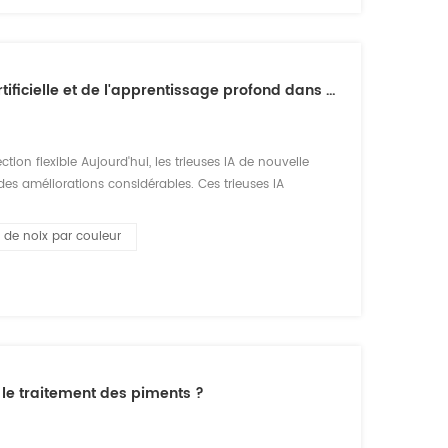
Applications révolutionnaires de l'intelligence artificielle et de l'apprentissage profond dans la technologie de tri par IA
tion flexible Aujourd'hui, les trieuses IA de nouvelle
des améliorations considérables. Ces trieuses IA
urs haute précision d'origine, mais intègrent également
r de noix par couleur
r le traitement des piments ?