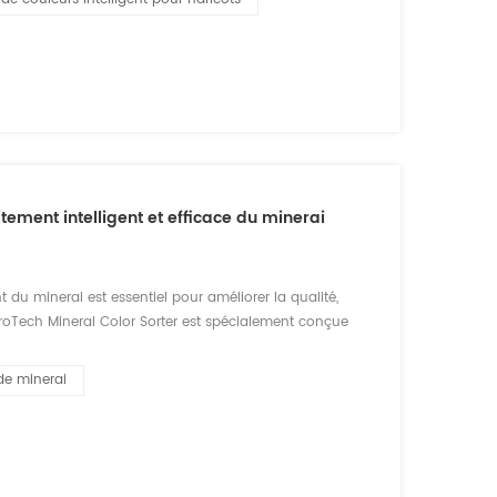
tement intelligent et efficace du minerai
t du minerai est essentiel pour améliorer la qualité,
roTech Mineral Color Sorter est spécialement conçue
e précision, basées sur l'IA, pour une large gamme
de minerai