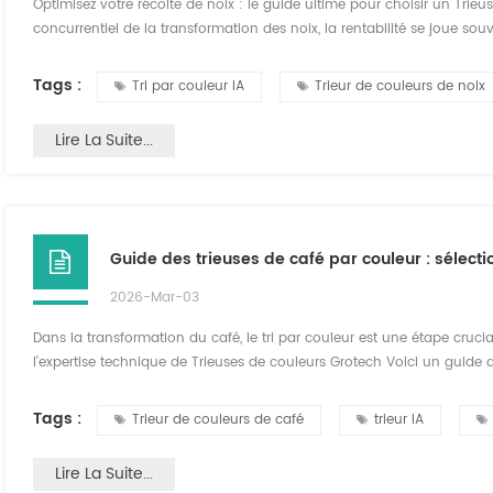
Optimisez votre récolte de noix : le guide ultime pour choisir un Trieu
concurrentiel de la transformation des noix, la rentabilité se joue souve
standard » et « premium » tient généralement à la capacité à élimin
cerneaux. Que vous ayez à gérer de...
Tags :
Tri par couleur IA
Trieur de couleurs de noix
Lire La Suite...
2026-Mar-03
Dans la transformation du café, le tri par couleur est une étape cruci
l'expertise technique de Trieuses de couleurs Grotech Voici un guide 
votre capacité de traitement et sur les principales précautions à suivr
en fonction de la cap...
Tags :
Trieur de couleurs de café
trieur IA
Lire La Suite...