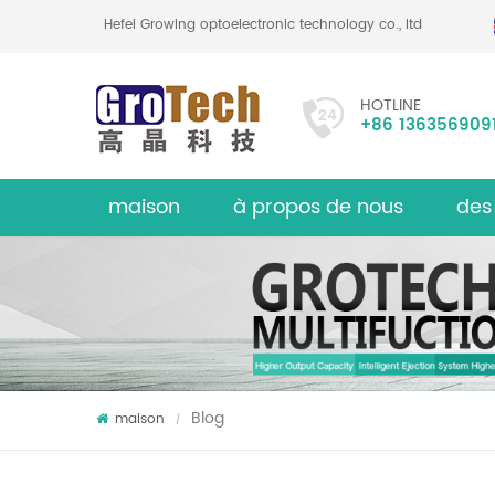
Hefei Growing optoelectronic technology co., ltd
HOTLINE
+86 136356909
maison
à propos de nous
des
Trieuse d
sur
Blog
maison
/