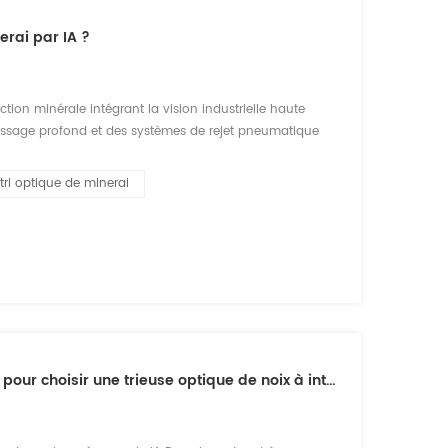
erai par IA ?
tion minérale intégrant la vision industrielle haute
tissage profond et des systèmes de rejet pneumatique
trictement sur des seuils de couleur uniques, les trieurs
ri optique de minerai
Optimisez votre récolte de noix : Le guide ultime pour choisir une trieuse optique de noix à intelligence artificielle