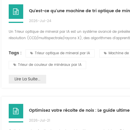
Qu'est-ce qu'une machine de tri optique de min
2026-Jul-24
Un Trieur optique de minerai par IA est un système avancé de présélec
résolution (CCD/multispectrale/rayons X), des algorithmes d'appren
haute fréquence. Contrairement aux trieurs traditionnels qui reposent s
de minéraux par IA analysent l...
Tags :
Trieur optique de minerai par IA
Machine de t
Trieur de couleur de minéraux par IA
Lire La Suite...
2026-Jul-21