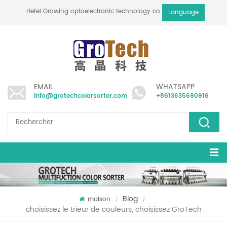
Hefei Growing optoelectronic technology co., ltd
Language
EMAIL
WHATSAPP
info@grotechcolorsorter.com
+8613635690916
Blog
maison
/
/
choisissez le trieur de couleurs, choisissez GroTech