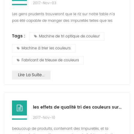
2017-Nov-03
Les gens prudents trouveront que le riz sur notre table n'a
pas été capable de manger des impuretés telles que les
grains de sable. quel genre de \"œil perçant\" éliminera
toutes les impuretés? il y avait une machine appelée
Tags :
Machine de tri optique de couleur
machine de trieuse de couleur , qui peut simuler l'oeil
humain pour identifier différentes couleurs et formes, de
Machine à trier les couleurs
sorte qu'il peut ainsi des impuretés. ccd est la technologie ...
Fabricant de trieuse de couleurs
Lire La Suite...
les effets de qualité tri des couleurs sur trieur de couleur
2017-Nov-10
beaucoup de produits, contenant des impuretés, et la