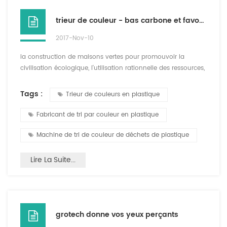
trieur de couleur - bas carbone et favorable à l'environnement bonne aide
2017-Nov-10
la construction de maisons vertes pour promouvoir la
civilisation écologique, l'utilisation rationnelle des ressources,
promouvoir la société axée sur la conservation, est de savoir
comment faire à nouveau le recyclage des plastiques? XXIe
Tags :
Trieur de couleurs en plastique
siècle est une nouvelle ère de l'innovation scientifique et
technologique, le recyclage des plastiques que la séparation
Fabricant de tri par couleur en plastique
est inséparable du trieur de couleur. p...
Machine de tri de couleur de déchets de plastique
Lire La Suite...
grotech donne vos yeux perçants