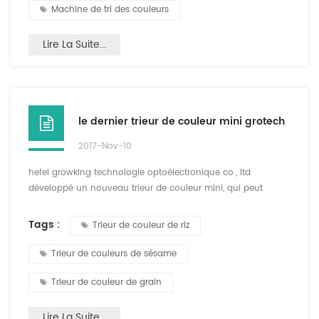
Machine de tri des couleurs
Lire La Suite...
le dernier trieur de couleur mini grotech
2017-Nov-10
hefei growking technologie optoélectronique co., ltd
développé un nouveau trieur de couleur mini, qui peut
séparer les céréales, le riz, les céréales, les plastiques et autres
matériaux de différence de couleur, et les matériaux de tri
Tags :
Trieur de couleur de riz
sont diversifiés. ce nouveau type de machine est de petite
taille, facile à transporter, une analyse intelligente clé,
Trieur de couleurs de sésame
opération simple, effet de tri de haute préci...
Trieur de couleur de grain
Lire La Suite...