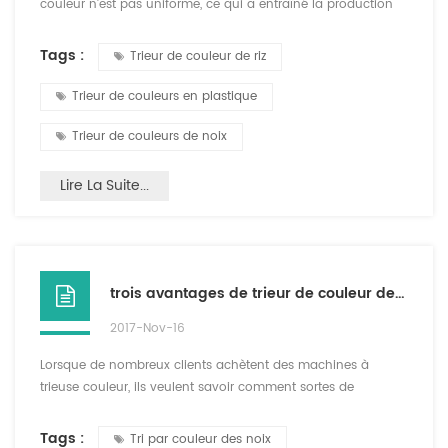
couleur n'est pas uniforme, ce qui a entraîné la production
de gaz plus, laissez l'augmentation invisible, en même temps
montrera une pression d'air insuffisante, cette fois doit
Tags :
Trieur de couleur de riz
réduire la sensibilité ou réduire la production flux pour
assurer le trieur de couleur peut maintenir un travail de
Trieur de couleurs en plastique
pression stable et normale. trois, le produit contie...
Trieur de couleurs de noix
Lire La Suite...
trois avantages de trieur de couleur de type de ceinture
2017-Nov-16
Lorsque de nombreux clients achètent des machines à
trieuse couleur, ils veulent savoir comment sortes de
machines de trieuse de couleur, la différence de soretr de
couleur de type de ceinture et trieuse de couleur de goulotte
Tags :
Tri par couleur des noix