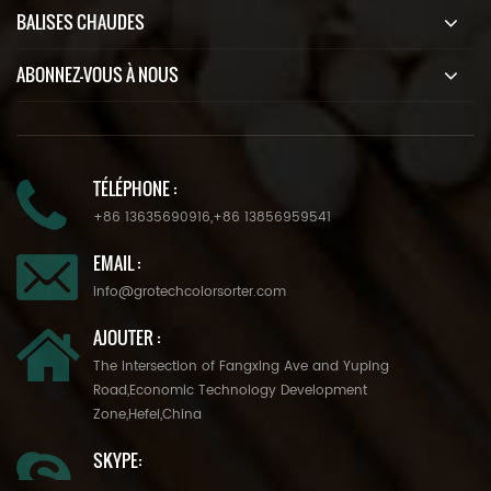
BALISES CHAUDES
ABONNEZ-VOUS À NOUS
TÉLÉPHONE :
+86 13635690916
,
+86 13856959541
EMAIL :
info@grotechcolorsorter.com
AJOUTER :
The Intersection of Fangxing Ave and Yuping
Road,Economic Technology Development
Zone,Hefei,China
SKYPE: