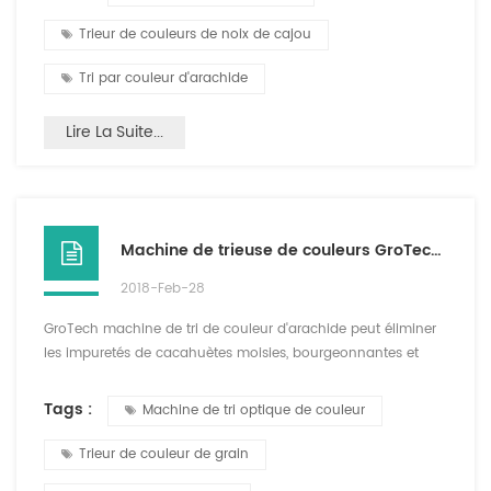
ou quels genres de matériaux peuvent trier pour le classeur
de type de ceinture de colo. maintenant je vais vous dire le
Trieur de couleurs de noix de cajou
principe de fonctionnement et l'avantage du trieur d...
Tri par couleur d'arachide
Lire La Suite...
Machine de trieuse de couleurs GroTech-Peanut
2018-Feb-28
GroTech machine de tri de couleur d'arachide peut éliminer
les impuretés de cacahuètes moisies, bourgeonnantes et
décortiquées. Pour les cacahuètes décortiquées, le choix de
la couleur peut être effectué aussi bien dans le pelage à sec
Tags :
Machine de tri optique de couleur
que dans le pelage humide. Sélection nette élevée, petits
dégâts. Pour les arachides frites, choisissez un bon effet.
Trieur de couleur de grain
Après le tri des arachides, ne nécessitant...