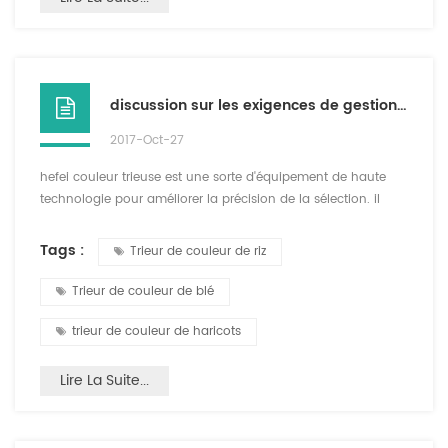
discussion sur les exigences de gestion des opérations du trieur de couleur à hefei
2017-Oct-27
hefei couleur trieuse est une sorte d'équipement de haute
technologie pour améliorer la précision de la sélection. il
répond aux besoins de la production moderne et améliore
l'efficacité et la qualité de la production. par conséquent,
Tags :
Trieur de couleur de riz
l'importance de Hefei couleur trieuse est évidente. par
conséquent, il convient de prêter attention aux exigences de
Trieur de couleur de blé
fonctionnement et de gestion du trieur de couleu...
trieur de couleur de haricots
Lire La Suite...