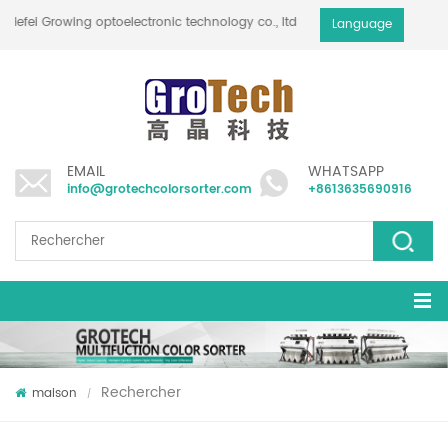
Hefei Growing optoelectronic technology co., ltd
Language
EMAIL
WHATSAPP
info@grotechcolorsorter.com
+8613635690916
Rechercher
maison
/