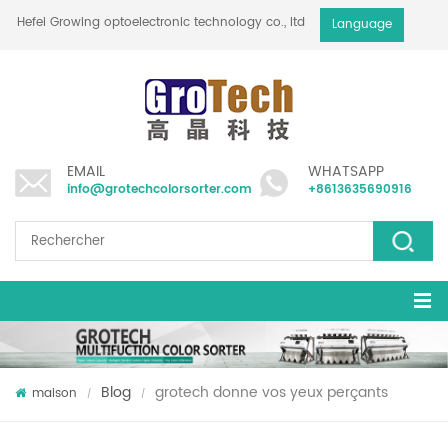
Hefei Growing optoelectronic technology co., ltd
Language
EMAIL
WHATSAPP
info@grotechcolorsorter.com
+8613635690916
Blog
grotech donne vos yeux perçants
maison
/
/