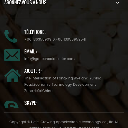
ABONNEZ-VOUS À NOUS
TÉLÉPHONE :
+86 13635690916
,
+86 13856959541
EMAIL :
info@grotechcolorsorter.com
AJOUTER :
The Intersection of Fangxing Ave and Yuping
Road,Economic Technology Development
Zone,Hefei,China
SKYPE:
Copyright © Hefei Growing optoelectronic technology co., ltd All