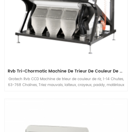
Rvb Tri-Chormatic Machine De Trieur De Couleur De Riz
Grotech Rvb CCD Machine de trieur de couleur de riz, 1-14 Chutes,
63-768 Chaînes, Triez mauvais, laiteux, crayeux, paddy, matériaux
étrangers, disponibles pour des céréales longues, rond-céréales,
basmati, éparpillées, blanches toutes sortes de riz Applications.