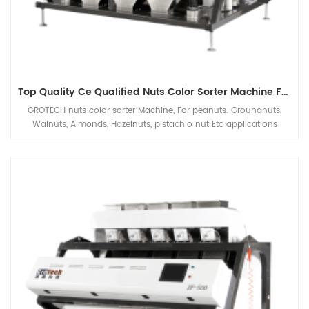
Top Quality Ce Qualified Nuts Color Sorter Machine From Grotech China
GROTECH nuts color sorter Machine, For peanuts. Groundnuts,
Walnuts, Almonds, Hazelnuts, pistachio nut Etc applications
sorting, mainly be used to improve nuts quality after nuts
Cracking, Sizing,Shelling etc previous processing automatic
machineries.