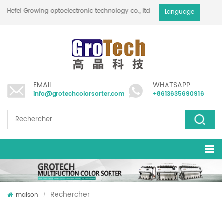
Hefei Growing optoelectronic technology co., ltd
Language
EMAIL
WHATSAPP
info@grotechcolorsorter.com
+8613635690916
Rechercher
maison
/