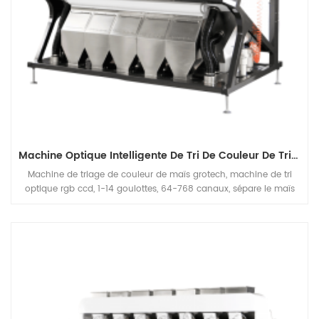
Machine Optique Intelligente De Tri De Couleur De Tri De Maïs De Haute Précision
Machine de triage de couleur de maïs grotech, machine de tri
optique rgb ccd, 1-14 goulottes, 64-768 canaux, sépare le maïs
tacheté et moisi du bon grain, augmente la production de la
capacité de la ligne de transformation du maïs