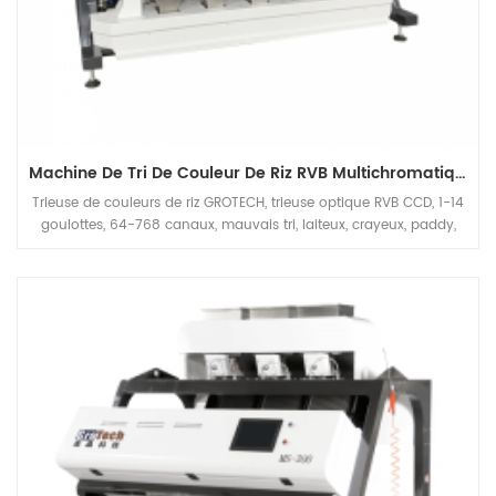
Machine De Tri De Couleur De Riz RVB Multichromatique
Trieuse de couleurs de riz GROTECH, trieuse optique RVB CCD, 1-14
goulottes, 64-768 canaux, mauvais tri, laiteux, crayeux, paddy,
matières étrangères, disponible pour les grains longs, les grains
ronds, le basmati, étuvé, blanc toutes sortes d'applications de riz.