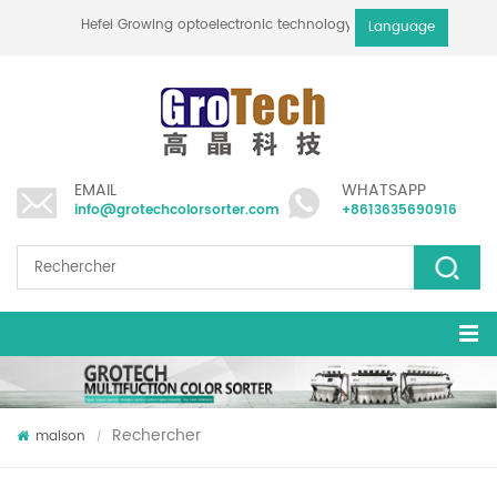
Hefei Growing optoelectronic technology co., ltd
Language
EMAIL
WHATSAPP
info@grotechcolorsorter.com
+8613635690916
Rechercher
maison
/