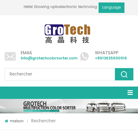
Hefei Growing optoelectronic technology co., ltd
Language
EMAIL
WHATSAPP
info@grotechcolorsorter.com
+8613635690916
Rechercher
maison
/