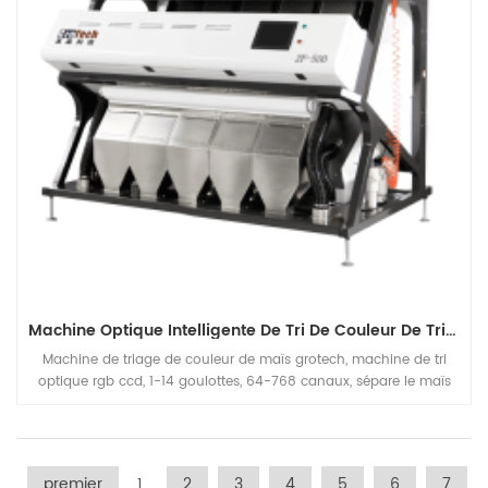
Machine Optique Intelligente De Tri De Couleur De Tri De Maïs De Haute Précision
Machine de triage de couleur de maïs grotech, machine de tri
optique rgb ccd, 1-14 goulottes, 64-768 canaux, sépare le maïs
tacheté et moisi du bon grain, augmente la production de la
capacité de la ligne de transformation du maïs
premier
1
2
3
4
5
6
7