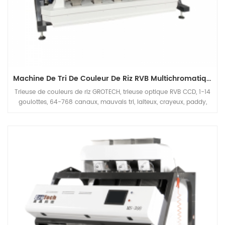
Machine De Tri De Couleur De Riz RVB Multichromatique
Trieuse de couleurs de riz GROTECH, trieuse optique RVB CCD, 1-14
goulottes, 64-768 canaux, mauvais tri, laiteux, crayeux, paddy,
matières étrangères, disponible pour les grains longs, les grains
ronds, le basmati, étuvé, blanc toutes sortes d'applications de riz.