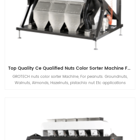
Top Quality Ce Qualified Nuts Color Sorter Machine From Grotech China
GROTECH nuts color sorter Machine, For peanuts. Groundnuts,
Walnuts, Almonds, Hazelnuts, pistachio nut Etc applications
sorting, mainly be used to improve nuts quality after nuts
Cracking, Sizing,Shelling etc previous processing automatic
machineries.