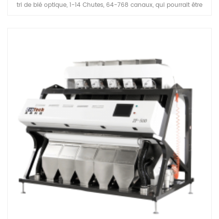
tri de blé optique, 1-14 Chutes, 64-768 canaux, qui pourrait être
appliqué en fraisage de blé de farine Processing unités de
nettoyage avant l'emballage, la gamme de capacités pourrait
Couverture 5-30 tons par heure basée sur vos moulins besoin.