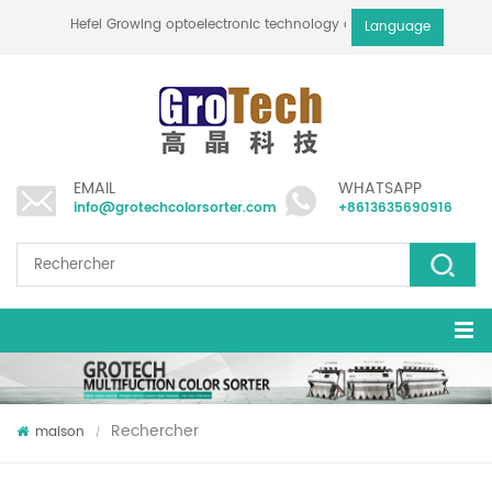
Hefei Growing optoelectronic technology co., ltd
Language
EMAIL
WHATSAPP
info@grotechcolorsorter.com
+8613635690916
Rechercher
maison
/