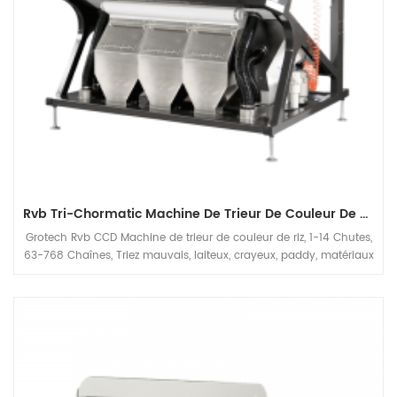
Rvb Tri-Chormatic Machine De Trieur De Couleur De Riz
Grotech Rvb CCD Machine de trieur de couleur de riz, 1-14 Chutes,
63-768 Chaînes, Triez mauvais, laiteux, crayeux, paddy, matériaux
étrangers, disponibles pour des céréales longues, rond-céréales,
basmati, éparpillées, blanches toutes sortes de riz Applications.