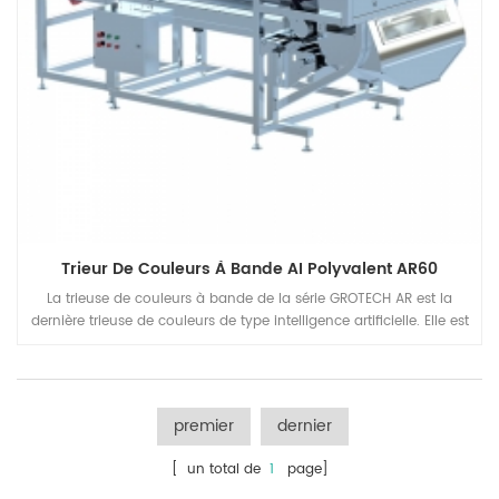
Trieur De Couleurs À Bande AI Polyvalent AR60
La trieuse de couleurs à bande de la série GROTECH AR est la
dernière trieuse de couleurs de type intelligence artificielle. Elle est
conçue pour les solutions de tri de matériaux fragiles, de forme
irrégulière et de grande taille, les noix, les gralics, les piments, les
légumes déshydratés, le sable de quartz, les pierres minérales.
Applications de produits de la mer, etc.
premier
dernier
[ un total de
1
page]