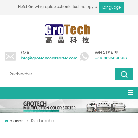
Hefei Growing optoelectronic technology co., ltd
Language
EMAIL
WHATSAPP
info@grotechcolorsorter.com
+8613635690916
Rechercher
maison
/