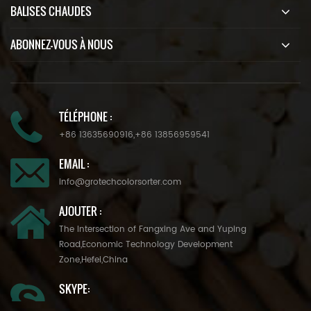
BALISES CHAUDES
ABONNEZ-VOUS À NOUS
TÉLÉPHONE :
+86 13635690916
,
+86 13856959541
EMAIL :
info@grotechcolorsorter.com
AJOUTER :
The Intersection of Fangxing Ave and Yuping
Road,Economic Technology Development
Zone,Hefei,China
SKYPE: