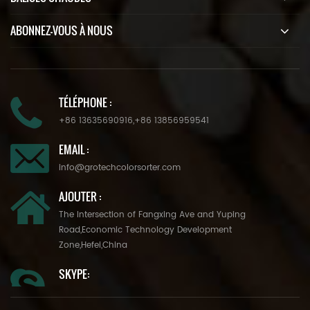
ABONNEZ-VOUS À NOUS
TÉLÉPHONE :
+86 13635690916
,
+86 13856959541
EMAIL :
info@grotechcolorsorter.com
AJOUTER :
The Intersection of Fangxing Ave and Yuping
Road,Economic Technology Development
Zone,Hefei,China
SKYPE: