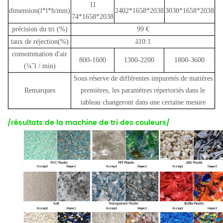
1
1
dimension(l*l*h/mm)
2402*1658*2038
3030*1658*2038
74*1658*2038
précision du tri (%)
99 €
taux de réjection(%)
â10:1
consommation d'air
800-1600
1300-2200
1800-3600
(¼ˆl / min)
Sous réserve de différentes impuretés de matières
Remarques
premières, les paramètres répertoriés dans le
tableau changeront dans une certaine mesure
/résultats de la machine de tri des couleurs/