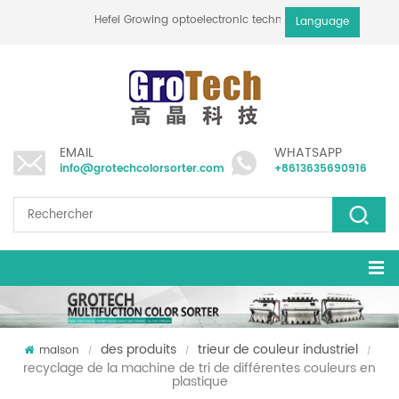
Hefei Growing optoelectronic technology co., ltd
Language
EMAIL
WHATSAPP
info@grotechcolorsorter.com
+8613635690916
des produits
trieur de couleur industriel
maison
/
/
/
recyclage de la machine de tri de différentes couleurs en
plastique