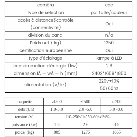
caméra
cdc
type de sélection
par taille/couleur
accès à distance&contrôle
Oui
(connectivité)
division du canal
n/a
Poids net / kg)
1250
certification européenne
Oui
type d'éclairage
lampe à LED
consommation d'énergie (kw)
2.6
dimension lÃ — wÃ — h (mm)
2402*1658*1850
220v±10%
alimentation (v/hz)
50/60hz
maquette
zf3
00
zf500
zf700
débit(t/h)
1.0-3.0
2.
0
-5.0
3.0
-8.0
tension (v)
110-250vï¼ˆ50-60hzï¼‰
puissance (kw)
1.8
2.6
3.5
poids
/
(kg)
885
1275
1665