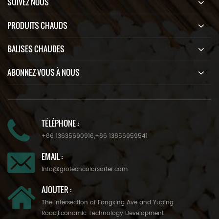
SUIVEZ NOUS
PRODUITS CHAUDS
BALISES CHAUDES
ABONNEZ-VOUS À NOUS
TÉLÉPHONE :
+86 13635690916
,
+86 13856959541
EMAIL :
info@grotechcolorsorter.com
AJOUTER :
The Intersection of Fangxing Ave and Yuping
Road,Economic Technology Development