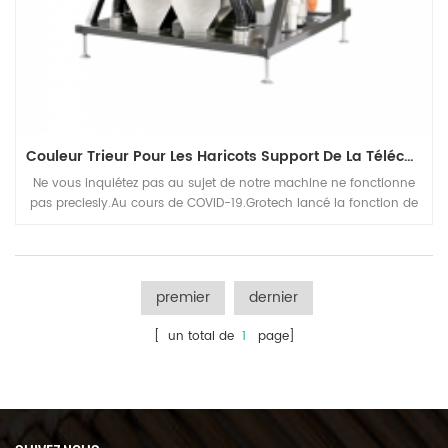
Couleur Trieur Pour Les Haricots Support De La Télécommande
Ne vous inquiétez pas au sujet de notre machine ne fonctionne
pas preciesly.Au cours de COVID-19.Grotech lancé la fonction de
contrôle à distance. À partir de maintenant, la machine peut
fonctionner normalement sans personnel allant sur le site pour
l'entretien.
premier
dernier
[ un total de
1
page]