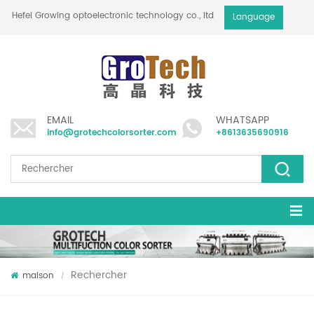
Hefei Growing optoelectronic technology co., ltd
Language
EMAIL
WHATSAPP
info@grotechcolorsorter.com
+8613635690916
Rechercher
maison
/