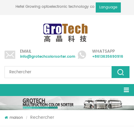
Hefei Growing optoelectronic technology co., ltd
Language
EMAIL
WHATSAPP
info@grotechcolorsorter.com
+8613635690916
Rechercher
maison
/