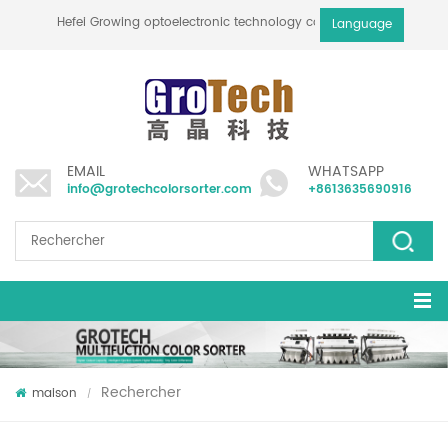
Hefei Growing optoelectronic technology co., ltd
Language
EMAIL
WHATSAPP
info@grotechcolorsorter.com
+8613635690916
Rechercher
maison
/