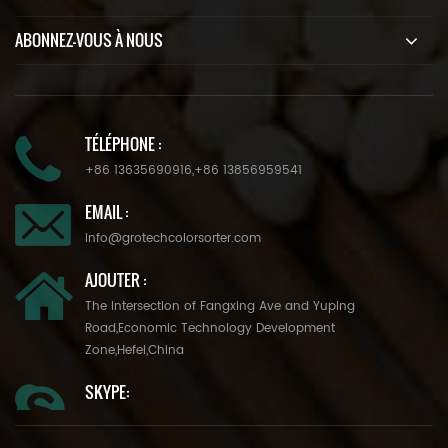
ABONNEZ-VOUS À NOUS
TÉLÉPHONE :
+86 13635690916
,
+86 13856959541
EMAIL :
info@grotechcolorsorter.com
AJOUTER :
The Intersection of Fangxing Ave and Yuping
Road,Economic Technology Development
Zone,Hefei,China
SKYPE: