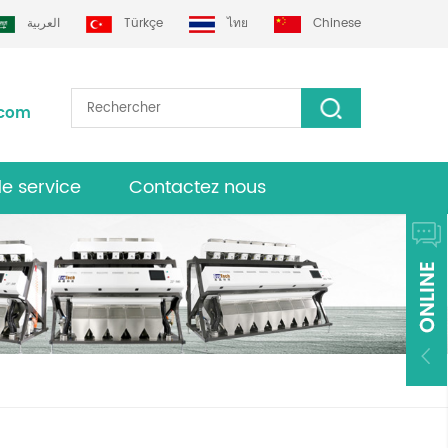
العربية
Türkçe
ไทย
Chinese
.com
de service
Contactez nous
urs grotech