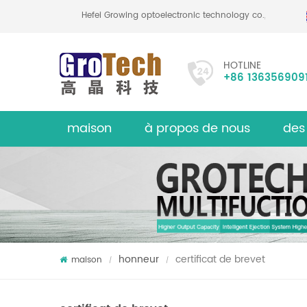
Hefei Growing optoelectronic technology co., ltd
HOTLINE
+86 136356909
maison
à propos de nous
des
Trieuse d
sur
honneur
certificat de brevet
maison
/
/