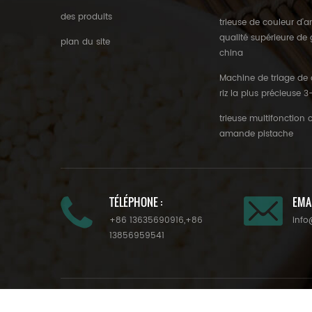
des produits
trieuse de couleur d
qualité supérieure de
plan du site
china
Machine de triage de 
riz la plus précieuse 
trieuse multifonction 
amande pistache
TÉLÉPHONE :
EMAI
+86 13635690916
,
+86
info
13856959541
Copyright © Hefei Growing optoelectronic technology co., lt