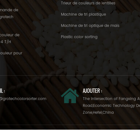
Trieur de couleurs de lentilles
'amande de
Machine de tri plastique
 grotech
Machine de tri optique de maïs
couleur de
Plastic color sorting
3-4 T/H
couleur pour
L :
AJOUTER :
@grotechcolorsorter.com
The Intersection of Fangxing 
Road,Economic Technology D
Zone,Hefei,China
d All Rights Reserved. Powered by
dyyseo.com