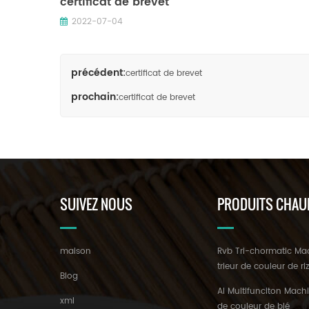
certificat de brevet
2022-07-04
précédent:
certificat de brevet
prochain:
certificat de brevet
SUIVEZ NOUS
PRODUITS CHAU
maison
Rvb Tri-chormatic Ma
trieur de couleur de ri
Blog
AI Multifunciton Machi
xml
de couleur de blé