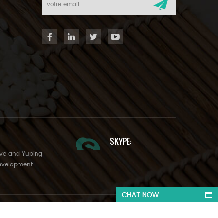
SKYPE:
Ave and Yuping
evelopment