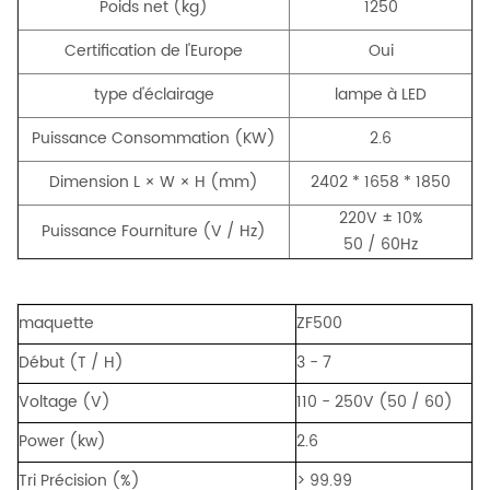
Poids net (kg)
1250
Certification de l'Europe
Oui
type d'éclairage
lampe à LED
Puissance Consommation (KW)
2.6
Dimension L × W × H (mm)
2402 * 1658 * 1850
220V ± 10%
Puissance Fourniture (V / Hz)
50 / 60Hz
maquette
ZF500
Début (T / H)
3 - 7
Voltage (V)
110 - 250V (50 / 60)
Power (kw)
2.6
Tri Précision (%)
> 99.99