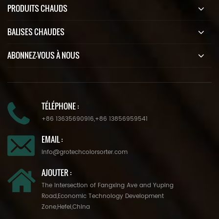
PRODUITS CHAUDS
BALISES CHAUDES
ABONNEZ-VOUS À NOUS
TÉLÉPHONE :
+86 13635690916
,
+86 13856959541
EMAIL :
info@grotechcolorsorter.com
AJOUTER :
The Intersection of Fangxing Ave and Yuping
Road,Economic Technology Development
Zone,Hefei,China