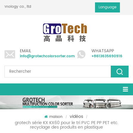
technology co., ltd
Language
EMAIL
WHATSAPP
info@grotechcolorsorter.com
+8613635690916
vidéos
maison
/
/
grotech série KX KX60 pour le tri PVC PE PP PET etc.
recyclage des produits en plastique