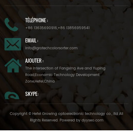
TÉLÉPHONE :
+86 13635690916
,
+86 13856959541
EMAIL :
info@grotechcolorsorter.com
AJOUTER :
The Intersection of Fangxing Ave and Yuping
Road,Economic Technology Development
Zone,Hefei,China
SKYPE:
Copyright © Hefei Growing optoelectronic technology co., ltd All
Rights Reserved. Powered by
dyyseo.com