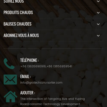
SUIVEZ NOUS
PRODUITS CHAUDS
BALISES CHAUDES
ABONNEZ-VOUS À NOUS
TÉLÉPHONE :
+86 13635690916
,
+86 13856959541
EMAIL :
info@grotechcolorsorter.com
AJOUTER :
The Intersection of Fangxing Ave and Yuping
Road,Economic Technology Development