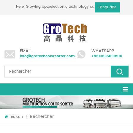
Hefei Growing optoelectronic technology co., ltd
Language
EMAIL
WHATSAPP
info@grotechcolorsorter.com
+8613635690916
Rechercher
maison
/