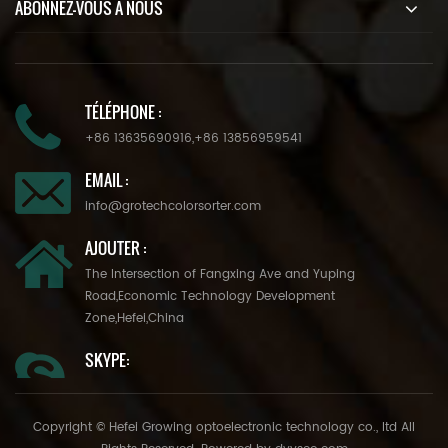
ABONNEZ-VOUS À NOUS
TÉLÉPHONE :
+86 13635690916
,
+86 13856959541
EMAIL :
info@grotechcolorsorter.com
AJOUTER :
The Intersection of Fangxing Ave and Yuping
Road,Economic Technology Development
Zone,Hefei,China
SKYPE:
Copyright © Hefei Growing optoelectronic technology co., ltd All