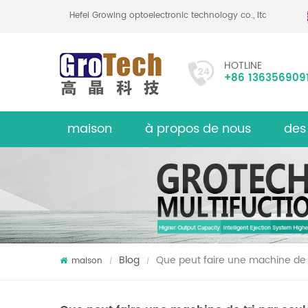
Hefei Growing optoelectronic technology co., ltd
HOTLINE
+86 136356909
maison
à propos de nous
des
Trieuse d
sur
Blog
Que peut faire une machine de t
maison
/
/