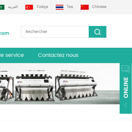
العربية
Türkçe
ไทย
Chinese
.com
de service
Contactez nous
urs grotech