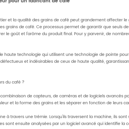
eur pour un fabricant de café
er et la qualité des grains de café peut grandement affecter le g
des grains de café. Ce processus permet de garantir que seuls des
 le goût et l'arôme du produit final. Pour y parvenir, de nombreu
 haute technologie qui utilisent une technologie de pointe pour t
fectueux et indésirables de ceux de haute qualité, garantissant q
rs du café ?
 combinaison de capteurs, de caméras et de logiciels avancés pour
eur et la forme des grains et les séparer en fonction de leurs car
hine à travers une trémie. Lorsqu'ils traversent la machine, ils s
 sont ensuite analysées par un logiciel avancé qui identifie la 