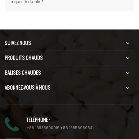
la qualité du blé ?
SUIVEZ NOUS
PRODUITS CHAUDS
BALISES CHAUDES
ABONNEZ-VOUS À NOUS
TÉLÉPHONE :
+86 13635690916
,
+86 13856959541