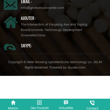
EMAIL :
info@grotechcolorsorter.com
AJOUTER :
The Intersection of Fangxing Ave and Yuping
Road,Economic Technology Development
Zone,Hefei,China
SKYPE:
Copyright © Hefei Growing optoelectronic technology co., ltd All
Rights Reserved. Powered by
dyyseo.com
Des Produits
Actualités
Maison
Contact