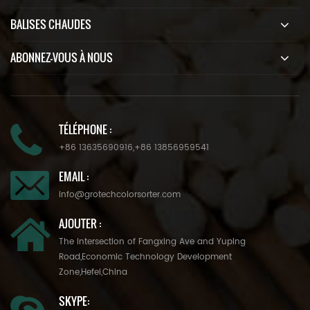
BALISES CHAUDES
ABONNEZ-VOUS À NOUS
TÉLÉPHONE :
+86 13635690916
,
+86 13856959541
EMAIL :
info@grotechcolorsorter.com
AJOUTER :
The Intersection of Fangxing Ave and Yuping
Road,Economic Technology Development
Zone,Hefei,China
SKYPE: