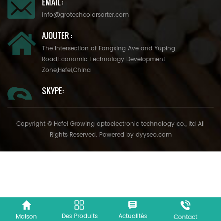
EMAIL :
info@grotechcolorsorter.com
AJOUTER :
The Intersection of Fangxing Ave and Yuping
Road,Economic Technology Development
Zone,Hefei,China
SKYPE:
Copyright © Hefei Growing optoelectronic technology co., ltd All
Rights Reserved. Powered by
dyyseo.com
Des Produits
Actualités
Maison
Contact