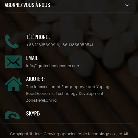
ABONNEZ-VOUS À NOUS
TÉLÉPHONE :
+86 13635690916
,
+86 13856959541
EMAIL :
info@grotechcolorsorter.com
AJOUTER :
The Intersection of Fangxing Ave and Yuping
Road,Economic Technology Development
Zone,Hefei,China
SKYPE:
Copyright © Hefei Growing optoelectronic technology co., ltd All