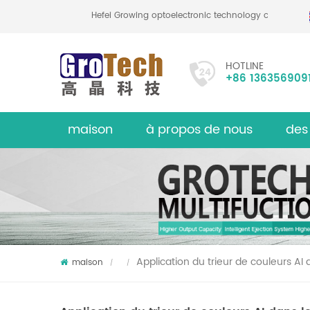
Hefei Growing optoelectronic technology co., ltd
HOTLINE
+86 136356909
maison
à propos de nous
des
Trieuse d
sur
Application du trieur de couleurs AI d
maison
/
/