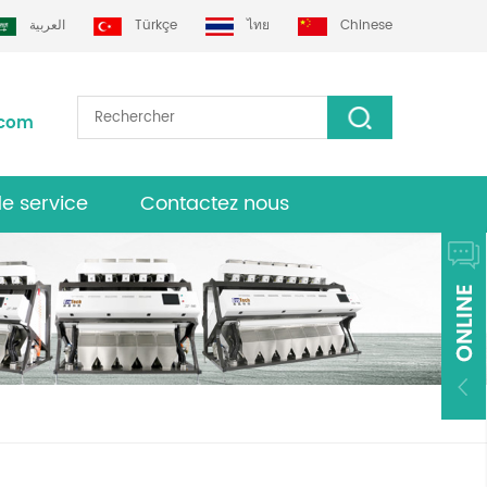
العربية
Türkçe
ไทย
Chinese
.com
de service
Contactez nous
urs grotech