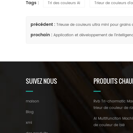
Tags :
Tri des couleurs Ai
Trieur de couleurs d'ai
précédent :
Trieuse de couleurs ultra mini pour grains 
prochain :
Application et développement de l'intelligence
SUIVEZ NOUS
PRODUITS CHAU
maison
Rvb Tri-chormatic Ma
trieur de couleur de ri
Blog
AI Multifunciton Machi
xml
de couleur de blé