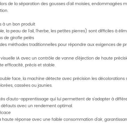
e lors de la séparation des gousses d'ail moisies, endommagées 
tion.
és à un bon produit
a peau de l'ail, l'herbe, les petites pierres) sont difficiles à élim
s de girofle pelés
des méthodes traditionnelles pour répondre aux exigences de p
suelle IA avec un contrôle de vanne d'éjection de haute préci
ute efficacité, précis et stable.
le face, la machine détecte avec précision les décolorations subt
orées, cassées ou jaunies.
és d'auto-apprentissage qui lui permettent de s'adapter à différe
s défauts avec un rendement optimal.
ficace
 haute réponse avec une faible consommation d'air, garantissant