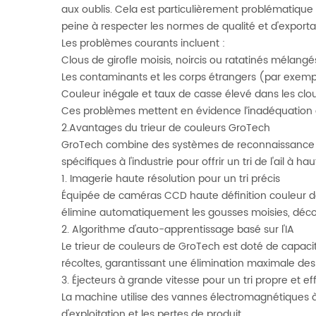
aux oublis. Cela est particulièrement problématiqu
peine à respecter les normes de qualité et d'exporta
Les problèmes courants incluent :
Clous de girofle moisis, noircis ou ratatinés mélang
Les contaminants et les corps étrangers (par exemple, l
Couleur inégale et taux de casse élevé dans les clou
Ces problèmes mettent en évidence l’inadéquation 
2.Avantages du trieur de couleurs GroTech
GroTech combine des systèmes de reconnaissance vi
spécifiques à l'industrie pour offrir un tri de l'ail à ha
1. Imagerie haute résolution pour un tri précis
Équipée de caméras CCD haute définition couleur doub
élimine automatiquement les gousses moisies, décol
2. Algorithme d'auto-apprentissage basé sur l'IA
Le trieur de couleurs de GroTech est doté de capacit
récoltes, garantissant une élimination maximale de
3. Éjecteurs à grande vitesse pour un tri propre et ef
La machine utilise des vannes électromagnétiques à
d'exploitation et les pertes de produit.