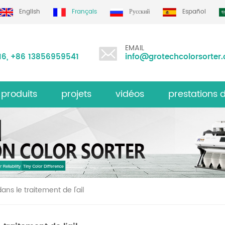
English
Français
Русский
Español
EMAIL
16
,
+86 13856959541
info@grotechcolorsorter
 produits
projets
vidéos
prestations 
série de matrices de riz série ms
e couleur multifonction
trieur de coule
ans le traitement de l'ail