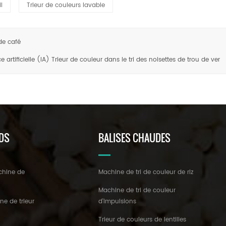
l
Trieur de couleurs lavable
de café
 artificielle (IA) Trieur de couleur dans le tri des noisettes de trou de ver
DS
BALISES CHAUDES
chine de
Machine de tri de couleur de riz
z
Machine de tri de couleur
ne de trieur
d'impulsions
Trieur de couleurs de lentilles