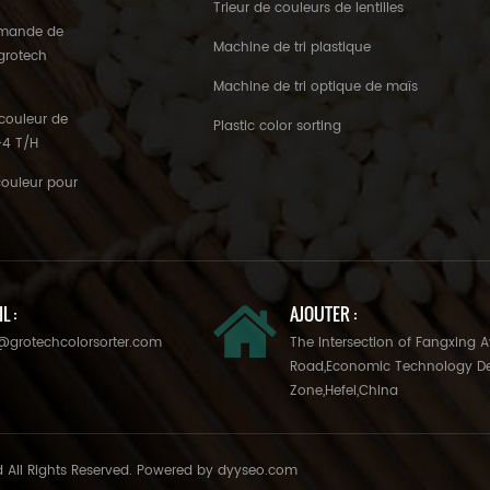
Trieur de couleurs de lentilles
'amande de
Machine de tri plastique
 grotech
Machine de tri optique de maïs
couleur de
Plastic color sorting
3-4 T/H
couleur pour
L :
AJOUTER :
@grotechcolorsorter.com
The Intersection of Fangxing 
Road,Economic Technology D
Zone,Hefei,China
d All Rights Reserved. Powered by
dyyseo.com