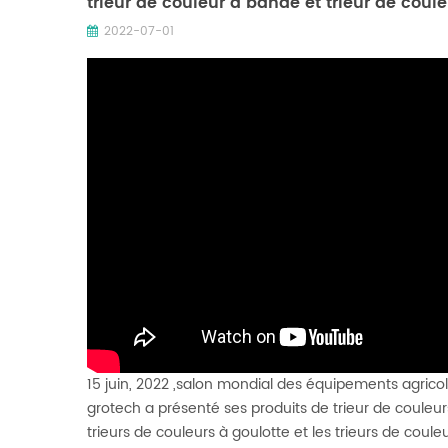
trieur de couleur à bande et trieur de coule
2022-07-01
15 juin, 2022 ,salon mondial des équipements agrico
grotech a présenté ses produits de trieur de couleurs 
trieurs de couleurs à goulotte et les trieurs de coule