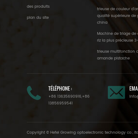
des produits
trieuse de couleur d
qualité supérieure de
plan du site
china
Machine de triage de 
riz la plus précieuse 
trieuse multifonction 
amande pistache
TÉLÉPHONE :
EMAI
+86 13635690916
,
+86
info
13856959541
Copyright © Hefei Growing optoelectronic technology co., lt