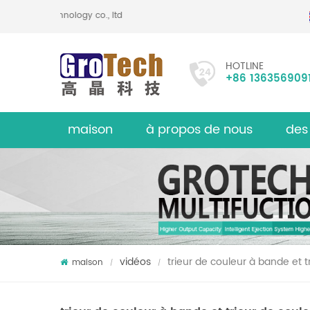
ptoelectronic technology co., ltd
HOTLINE
+86 136356909
maison
à propos de nous
des
Trieuse d
sur
vidéos
trieur de couleur à bande et t
maison
/
/