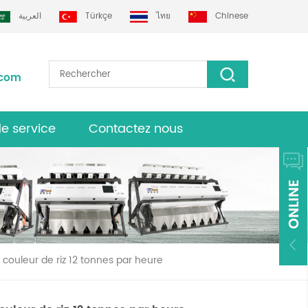
العربية
Türkçe
ไทย
Chinese
.com
de service
Contactez nous
urs grotech
e couleur de riz 12 tonnes par heure