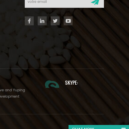
SKYPE:
Ave and Yuping
evelopment