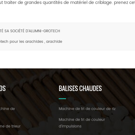
t traiter de grandes quantités de matériel de criblage. prenez cett
SITÉ SA SOCIÉTÉ D'ALUMNI-GROTECH
rotech pour les arachides , arachide
DS
BALISES CHAUDES
chine de
Machine de tri de couleur de riz
z
Machine de tri de couleur
ne de trieur
d'impulsions