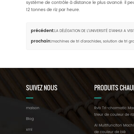
système de contrôle à distance le plus avancé. il peu
12 tonnes de riz par heure.
précédent:
LA DÉLÉGATION DE L'UNIVERSITÉ D'ANHUI A VI
prochain:
machines de tri d'arachides, solution de tri g
SUIVEZ NOUS
PRODUITS CHAU
maison
Rvb Tri-chormatic Ma
trieur de couleur de ri
Blog
AI Multifunciton Machi
xml
de couleur de blé