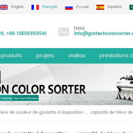
English
Français
Русский
Español
EMAIL
16
,
+86 13856959541
info@grotechcolorsorter
 produits
projets
vidéos
prestations 
série de matrices de riz série ms
e couleur multifonction
trieur de coule
rieur de couleur de goulotte à l'exposition ， capacité de trieur d