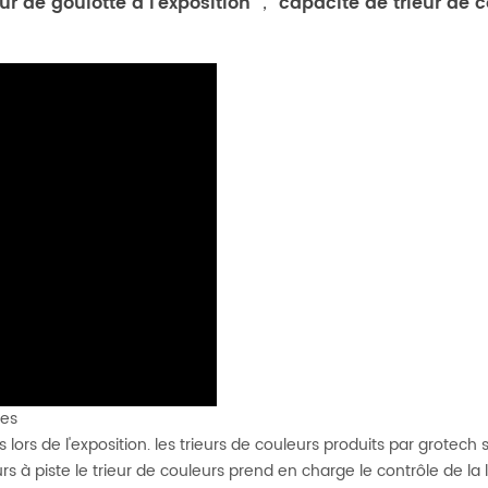
ur de goulotte à l'exposition ， capacité de trieur de c
les
lors de l'exposition. les trieurs de couleurs produits par grotech 
urs à piste le trieur de couleurs prend en charge le contrôle de la